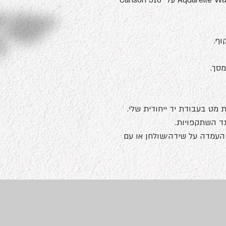
הדפס של ציור מקורי שצוייר בצבעי מים Aquarelle W&N על Canson 310
מסך.
 מט בעבודת יד ייחודית שלי.
גד השתקפויות.
העמדה על שידה/שולחן או עם