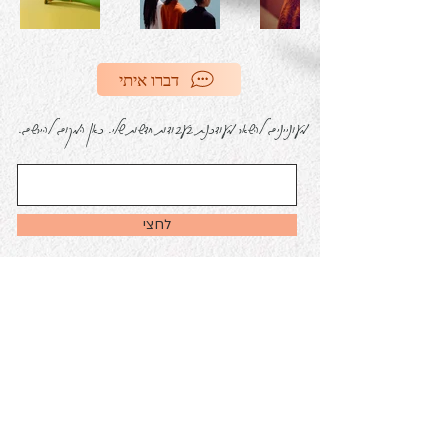
דברו איתי
מעוניינים להשאר מעודכנ.ת בעבודות חדשות שלי. כאן המקום להירשם.
לחצי
050-857-2120
עיצוב וקונספט wecantoo.online